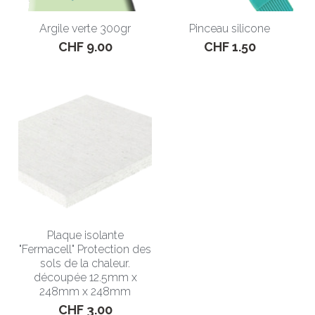
Argile verte 300gr
Pinceau silicone
Qui sommes nous ?
CHF 9.00
CHF 1.50
L'humanitaire
Faire un Don
Financement participatif
Contact
Actualité
ENGLISH WEBSITE
Plaque isolante
"Fermacell" Protection des
sols de la chaleur.
découpée 12.5mm x
248mm x 248mm
CHF 3.00