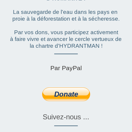
La sauvegarde de l'eau dans les pays en 
Qui sommes nous ?
proie à la déforestation et à la sécheresse.
L'humanitaire
Par vos dons, vous participez activement
à faire vivre et avancer le cercle vertueux de 
Faire un Don
la chartre d'HYDRANTMAN !
Financement participatif
Par PayPal
Contact
Actualité
Donate
ENGLISH WEBSITE
Suivez-nous ...