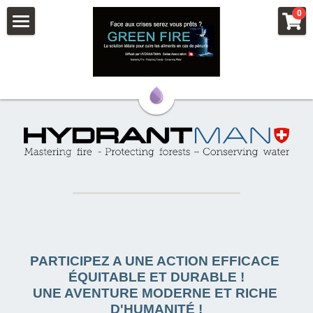
×
0
LES CATÉGORIES DE LA BOUTIQUE
GREEN FIRE
Toutes les catégories
ACCUEIL
PARAINAGES PEDAGOGIQUES
COMMANDER
PRODUITS DE COMBUSTION
COMMANDES ACCESSOIRES
ACCESSOIRES DE CUISSON
COMMANDES COMBUSTIBLES
FOURNEAUX GREEN FIRE
PARRAINAGE ET PEDAGOGIE
L'Eau
PARTICIPEZ A UNE ACTION EFFICACE 
La Forêt
ÉQUITABLE ET DURABLE !
UNE AVENTURE MODERNE ET RICHE 
D'HUMANITÉ !
Feu & Green Fire