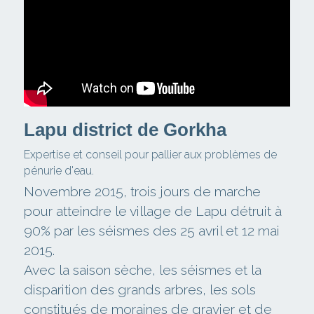
Lapu district de Gorkha 
Expertise et conseil pour pallier aux problèmes de 
pénurie d'eau.
Novembre 2015, trois jours de marche 
pour atteindre le village de Lapu détruit à 
90% par les séismes des 25 avril et 12 mai 
2015.
Avec la saison sèche, les séismes et la 
disparition des grands arbres, les sols 
constitués de moraines de gravier et de 