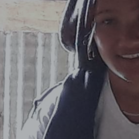
Qui sommes nous ?
L'humanitaire
Faire un Don
Financement participatif
Contact
Actualité
ENGLISH WEBSITE